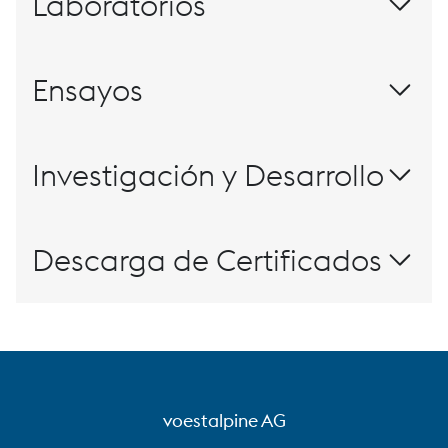
Laboratorios
Laboratorios de química
Ensayos
Ensayos mecánicos y tecnológicos de
Investigación y Desarrollo
materiales
Nuestra misión:
Descarga de Certificados
Acreditación ensayos
PDF, 747 KB
Análisis de proceso y análisis de sólidos
Metalografía
voestalpine AG
Nadcap – Ensayo de materiales