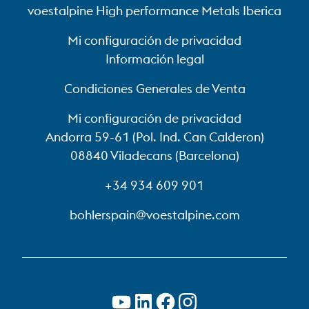
PDF, 96 KB
voestalpine High performance Metals Iberica
Mi configuración de privacidad
Nadcap – Tratamiento térmico
Información legal
PDF, 41 KB
Condiciones Generales de Venta
Química húmeda
Mi configuración de privacidad
Andorra 59-61 (Pol. Ind. Can Calderon)
08840 Viladecans (Barcelona)
Tratamiento térmico
+34 934 609 901
bohlerspain@voestalpine.com