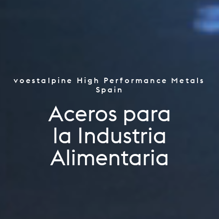
voestalpine High Performance Metals
Herramientas
Spain
la Industria de Automoción
Aceros para
la Industria Aeroespacial
la Industria
Oil & Gas / CPI
Alimentaria
Energías Renovables
Fabricación Aditiva
la Industria Alimentaria
Aplicaciones de Ingeniería