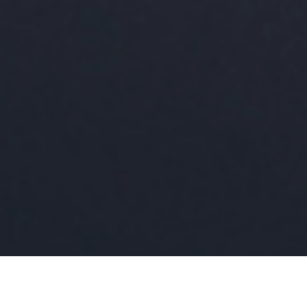
08840 Viladecans (Barcelona)
+34 934 609 901
bohlerspain@voestalpine.com
© 2026 voestalpine High Performance Metals
Iberica, S.A.U.