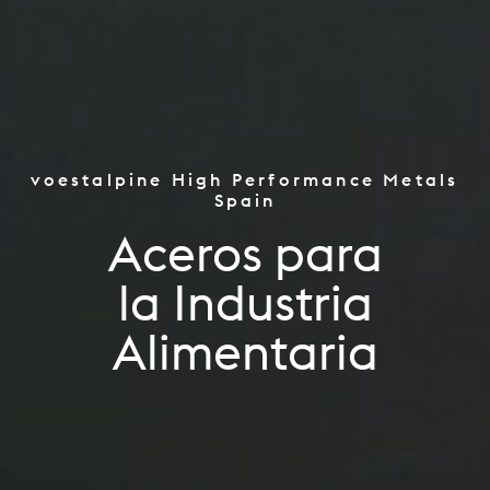
voestalpine High Performance Metals
Herramientas
Spain
la Industria de Automoción
Aceros para
la Industria Aeroespacial
la Industria
Oil & Gas / CPI
Alimentaria
Energías Renovables
Fabricación Aditiva
la Industria Alimentaria
Aplicaciones de Ingeniería