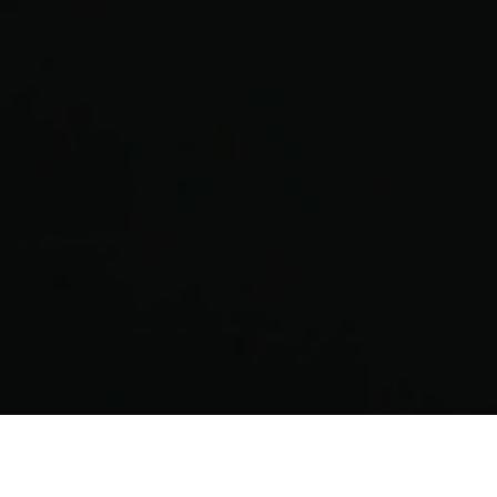
08840 Viladecans (Barcelona)
+34 934 609 901
bohlerspain@voestalpine.com
© 2026 voestalpine High Performance Metals
Iberica, S.A.U.