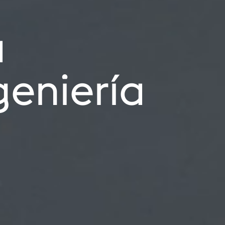
n
a
ión
l
s
ía