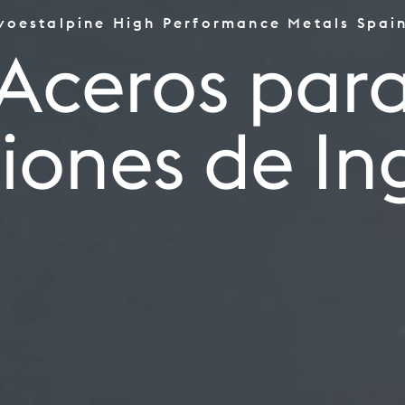
voestalpine High Performance Metals Spai
Herramientas
Aceros par
la Industria de Automoc
la Industria Aeroespacia
Herramienta
Oil & Gas / CPI
Energías Renovables
Fabricación Aditiva
la Industria Alimentaria
Aplicaciones de Ingenier